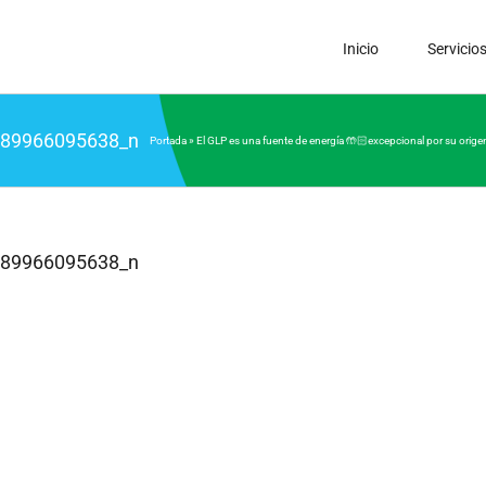
Inicio
Servicio
89966095638_n
Portada
»
El GLP es una fuente de energía 🤲🏻excepcional por su origen
89966095638_n