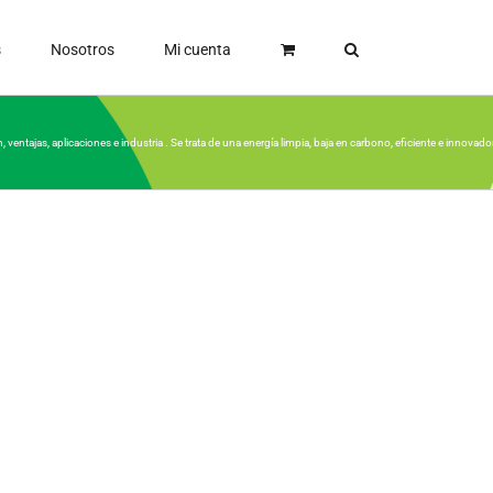
s
Nosotros
Mi cuenta
, ventajas, aplicaciones e industria . Se trata de una energía limpia, baja en carbono, eficiente e inn