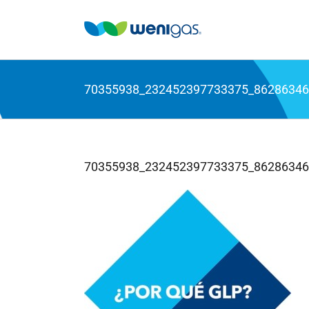
Saltar
al
contenido
70355938_232452397733375_86286346
70355938_232452397733375_86286346