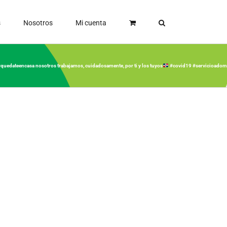
s
Nosotros
Mi cuenta
 #quedateencasa nosotros trabajamos, cuidadosamente, por ti y los tuyos
.#covid19 #servicioadomi