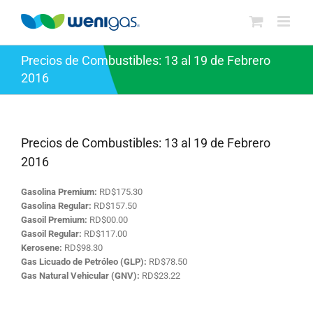
Saltar
al
contenido
Precios de Combustibles: 13 al 19 de Febrero
2016
Precios de Combustibles: 13 al 19 de Febrero
2016
Gasolina Premium:
RD$175.30
Gasolina Regular:
RD$157.50
Gasoil Premium:
RD$00.00
Gasoil Regular:
RD$117.00
Kerosene:
RD$98.30
Gas Licuado de Petróleo (GLP):
RD$78.50
Gas Natural Vehicular (GNV):
RD$23.22