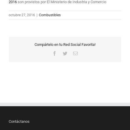
2016
son provistos por El Ministerio de Industria y Comercio
octubre 27, 2016
|
Combustibles
Compártelo en tu Red Social Favorita!
Facebook
Twitter
Correo
electrónico
Contáctanos