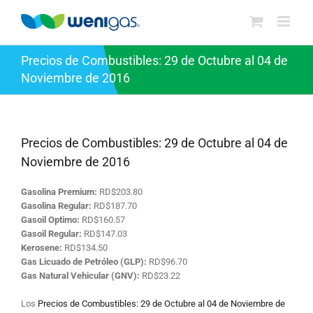
Saltar
al
contenido
Precios de Combustibles: 29 de Octubre al 04 de
Noviembre de 2016
Precios de Combustibles: 29 de Octubre al 04 de
Noviembre de 2016
Gasolina Premium:
RD$203.80
Gasolina Regular:
RD$187.70
Gasoil Optimo:
RD$160.57
Gasoil Regular:
RD$147.03
Kerosene:
RD$134.50
Gas Licuado de Petróleo (GLP):
RD$96.70
Gas Natural Vehicular (GNV):
RD$23.22
Los
Precios de Combustibles: 29 de Octubre al 04 de Noviembre de