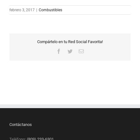
febrero 3, 2017
|
Combustibles
Compártelo en tu Red Social Favorita!
Facebook
Twitter
Correo
electrónico
Contáctanos
Teléfono:
(809) 233-6301