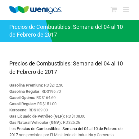
Saltar
al
contenido
Precios de Combustibles: Semana del 04 al 10
de Febrero de 2017
Precios de Combustibles: Semana del 04 al 10
de Febrero de 2017
Gasolina Premium:
RD$212.30
Gasolina Regular:
RD$196.70
Gasoil Optimo:
RD$164.60
Gasoil Regular:
RD$151.00
Kerosene:
RD$139.00
Gas Licuado de Petróleo (GLP):
RD$108.00
Gas Natural Vehicular (GNV):
RD$25.26
Los
Precios de Combustibles: Semana del 04 al 10 de Febrero de
2017
son provistos por El Ministerio de Industria y Comercio