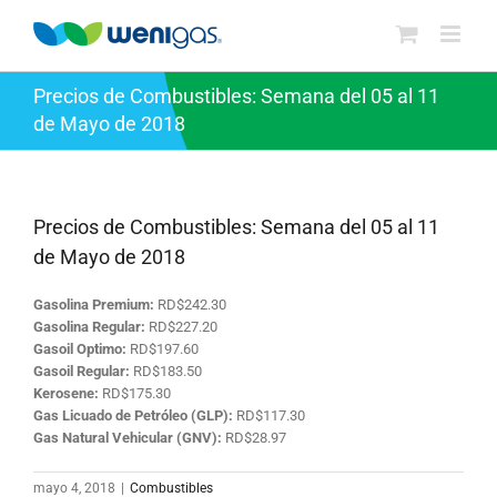
Saltar
al
contenido
Precios de Combustibles: Semana del 05 al 11
de Mayo de 2018
Precios de Combustibles: Semana del 05 al 11
de Mayo de 2018
Gasolina Premium:
RD$242.30
Gasolina Regular:
RD$227.20
Gasoil Optimo:
RD$197.60
Gasoil Regular:
RD$183.50
Kerosene:
RD$175.30
Gas Licuado de Petróleo (GLP):
RD$117.30
Gas Natural Vehicular (GNV):
RD$28.97
mayo 4, 2018
|
Combustibles