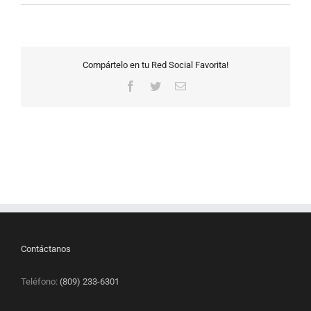
Compártelo en tu Red Social Favorita!
Facebook
Twitter
Correo
electrónico
Contáctanos
Teléfono:
(809) 233-6301