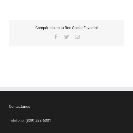
Compártelo en tu Red Social Favorita!
Facebook
Twitter
Correo
electrónico
Contáctanos
Teléfono:
(809) 233-6301