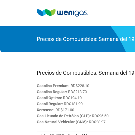
Saltar
al
contenido
Precios de Combustibles: Semana del 19 
Precios de Combustibles: Semana del 19 
Gasolina Premium:
RD$228.10
Gasolina Regular:
RD$213.70
Gasoil Optimo:
RD$194.10
Gasoil Regular:
RD$181.90
Kerosene:
RD$171.00
Gas Licuado de Petróleo (GLP):
RD$96.50
Gas Natural Vehicular (GNV):
RD$28.97