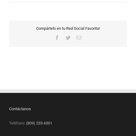
Compártelo en tu Red Social Favorita!
Facebook
Twitter
Correo
electrónico
Contáctanos
Teléfono:
(809) 233-6301